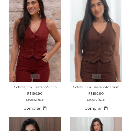
1
/
5
1
/
3
Colete Brim Elastano Vinho
Colete Brim Elastano Marrom
R$199,90
R$199,90
4
x de
R$59,41
4
x de
R$59,41
Comprar
Comprar