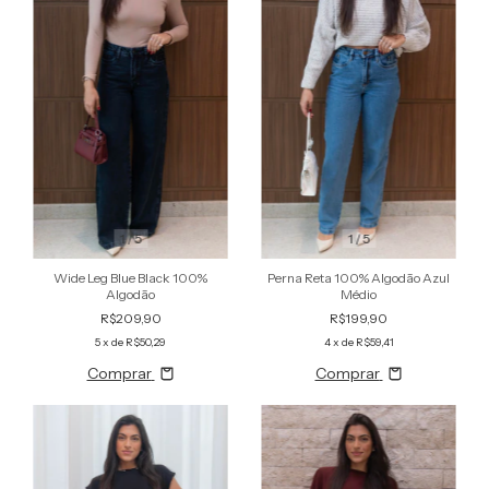
1
/
5
1
/
5
Perna Reta 100% Algodão Azul
Wide Leg Blue Black 100%
Médio
Algodão
R$199,90
R$209,90
4
x de
R$59,41
5
x de
R$50,29
Comprar
Comprar