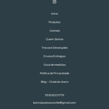
Início
Produtos
Contato
Quem Somos
Trocas e Devoluções
Envio e Entregas
Guia de medidas
Política de Privacidade
Blog - Clube do Jeans
553232221779
bonnyboybiancoville@gmail.com