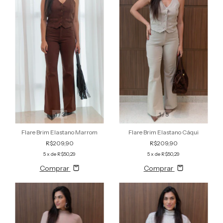
1
/
5
1
/
3
Flare Brim Elastano Cáqui
Flare Brim Elastano Marrom
R$209,90
R$209,90
5
x de
R$50,29
5
x de
R$50,29
Comprar
Comprar