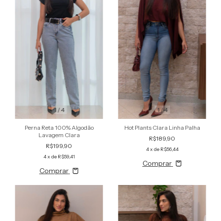
1
/
4
1
/
4
Perna Reta 100% Algodão
Hot Plants Clara Linha Palha
Lavagem Clara
R$189,90
R$199,90
4
x de
R$56,44
4
x de
R$59,41
Comprar
Comprar