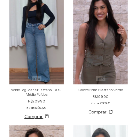
1
/
5
1
/
4
Colete Brim Elastano Verde
Wide Leg Jeans Elastano - Azul
Médio Puídos
R$199,90
R$209,90
4
x de
R$59,41
5
x de
R$50,29
Comprar
Comprar