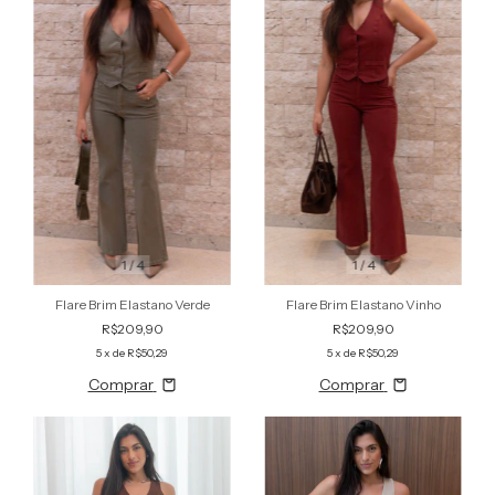
1
/
4
1
/
4
Flare Brim Elastano Verde
Flare Brim Elastano Vinho
R$209,90
R$209,90
5
x de
R$50,29
5
x de
R$50,29
Comprar
Comprar