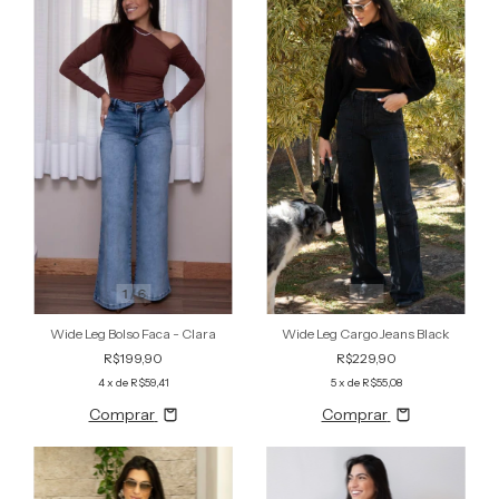
1
/
6
1
/
6
Wide Leg Cargo Jeans Black
Wide Leg Bolso Faca - Clara
R$229,90
R$199,90
5
x de
R$55,08
4
x de
R$59,41
Comprar
Comprar