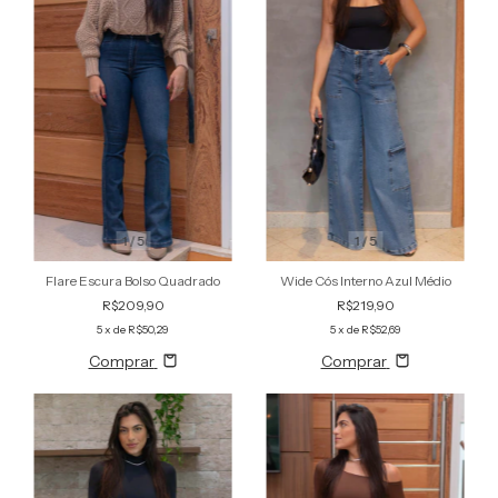
1
/
5
1
/
5
Flare Escura Bolso Quadrado
Wide Cós Interno Azul Médio
R$209,90
R$219,90
5
x de
R$50,29
5
x de
R$52,69
Comprar
Comprar