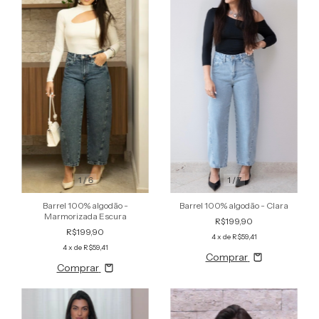
1
/
7
1
/
6
Barrel 100% algodão - Clara
Barrel 100% algodão -
Marmorizada Escura
R$199,90
R$199,90
4
x de
R$59,41
4
x de
R$59,41
Comprar
Comprar