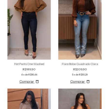
1
/
4
1
/
7
Hot Pants One Washed
Flare Bolso Quadrado Clara
R$189,90
R$209,90
4
x de
R$56,44
5
x de
R$50,29
Comprar
Comprar