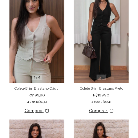
1
/
4
1
/
5
Colete Brim Elastano Cáqui
Colete Brim Elastano Preto
R$199,90
R$199,90
4
x de
R$59,41
4
x de
R$59,41
Comprar
Comprar