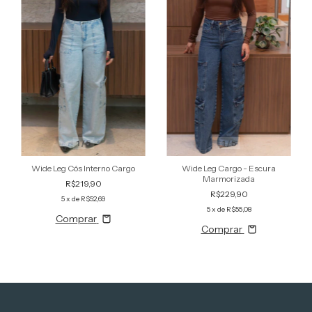
1
/
5
1
/
5
Wide Leg Cargo - Escura
Wide Leg Cós Interno Cargo
Marmorizada
R$219,90
R$229,90
5
x de
R$52,69
5
x de
R$55,08
Comprar
Comprar