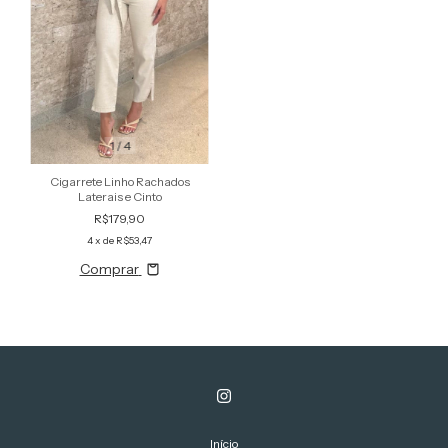
1
/
4
Cigarrete Linho Rachados
Laterais e Cinto
R$179,90
4
x de
R$53,47
Comprar
Início