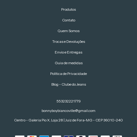
Produtos
Contato
Quem Somos
Trocas e Devoluções
Envio e Entregas
Guia de medidas
Política de Privacidade
Blog - Clube do Jeans
553232221779
bonnyboybiancoville@gmail.com
Centro - Galeria Pio X, Loja 28 | Juiz de Fora-MG - CEP 36010-240