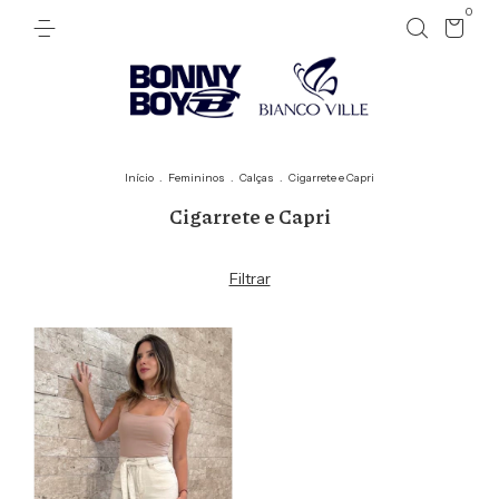
0
Início
.
Femininos
.
Calças
.
Cigarrete e Capri
Cigarrete e Capri
Filtrar