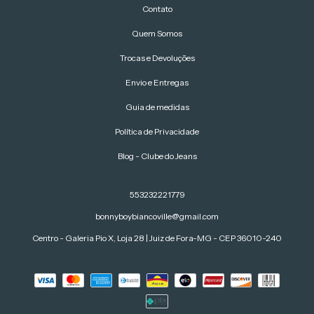
Contato
Quem Somos
Trocas e Devoluções
Envio e Entregas
Guia de medidas
Política de Privacidade
Blog - Clube do Jeans
553232221779
bonnyboybiancoville@gmail.com
Centro - Galeria Pio X, Loja 28 | Juiz de Fora-MG - CEP 36010-240